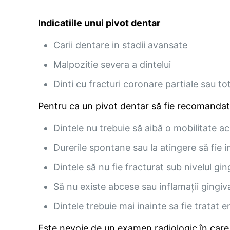
Indicatiile unui pivot dentar
Carii dentare in stadii avansate
Malpozitie severa a dintelui
Dinti cu fracturi coronare partiale sau to
Pentru ca un pivot dentar să fie recomandat
Dintele nu trebuie să aibă o mobilitate a
Durerile spontane sau la atingere să fie i
Dintele să nu fie fracturat sub nivelul ging
Să nu existe abcese sau inflamații gingiv
Dintele trebuie mai inainte sa fie tratat
Este nevoie de un examen radiologic în care 