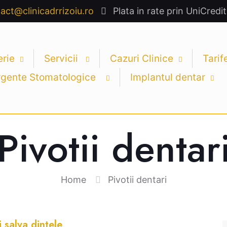
act@clinicadrrizoiu.ro
Plata in rate prin UniCredit
erie
Servicii
Cazuri Clinice
Tarif
rgente Stomatologice
Implantul dentar
Pivotii dentar
Home
Pivotii dentari
i salva dintele