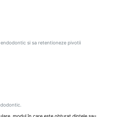
 endodontic si sa retentioneze pivotii
ndodontic.
lare, modul în care este obturat dintele sau