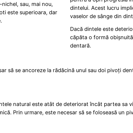
m-nichel, sau, mai nou,
dintelui. Acest lucru impl
oti este superioara, dar
vaselor de sânge din dinte
.
Dacă dintele este deterior
căpăta o formă obișnuită
dentară.
ar să se ancoreze la rădăcină unul sau doi pivoți dent
ele natural este atât de deteriorat încât partea sa v
omică. Prin urmare, este necesar să se foloseasă un pi