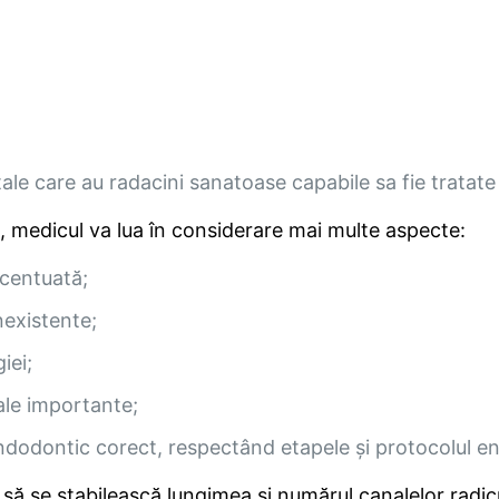
tale care au radacini sanatoase capabile sa fie tratate
, medicul va lua în considerare mai multe aspecte:
ccentuată;
nexistente;
iei;
ale importante;
 endodontic corect, respectând etapele și protocolul e
să se stabilească lungimea și numărul canalelor radicu