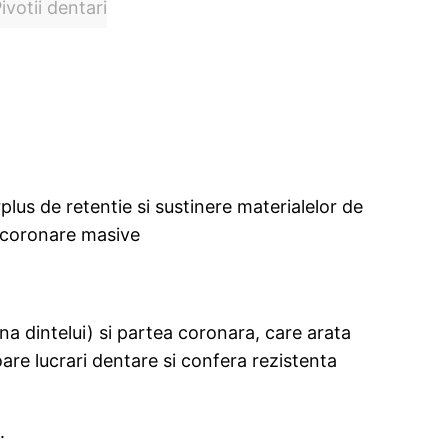
ivotii dentari
rplus de retentie si sustinere materialelor de
ii coronare masive
na dintelui) si partea coronara, care arata
toare lucrari dentare si confera rezistenta
.