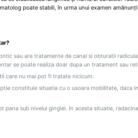
tomatolog poate stabili, în urma unui examen amănunțit
tar?
ntic sau are tratamente de canal si obturatii radicul
l dentar se poate realiza doar dupa un tratament sau r
ii care nu mai pot fi tratate nicicum.
ptie constituie situatia cu o usoara mobilitate, daca
t pana sub nivelul gingiei. In acesta situatie, radacin