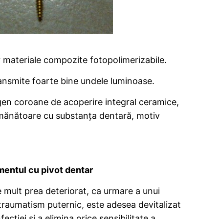
nor materiale compozite fotopolimerizabile.
transmite foarte bine undele luminoase.
 gen coroane de acoperire integral ceramice,
 asemănătoare cu substanța dentară, motiv
entul cu pivot dentar
 mult prea deteriorat, ca urmare a unui
traumatism puternic, este adesea devitalizat
ecției și a elimina orice sensibilitate a