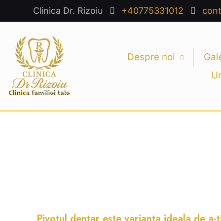
Clinica Dr. Rizoiu
+40775331012
cont
Despre noi
Gal
U
Pivotul dentar este varianta ideala de a-t