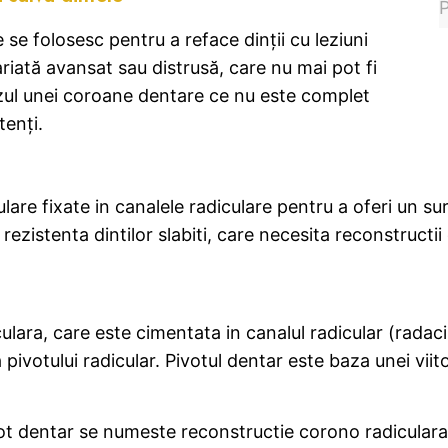
P
e se folosesc pentru a reface dinții cu leziuni
riată avansat sau distrusă, care nu mai pot fi
azul unei coroane dentare ce nu este complet
tenți.
lare fixate in canalele radiculare pentru a oferi un su
 rezistenta dintilor slabiti, care necesita reconstruct
lara, care este cimentata in canalul radicular (radaci
a pivotului radicular. Pivotul dentar este baza unei vii
vot dentar se numeste reconstructie corono radiculara