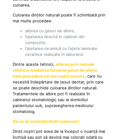
culoarea.
Culoarea dinților naturali poate fi schimbată prin
mai multe procedee:
albirea cu geluri de albire;
fațetarea directă în cabinet din
compozite;
fațetarea ceramică cu fațete laminate
ceramice realizate în laborator.
Dintre aceste tehnici,
albirea prin metode
chimico-oxidative folosind geluri de albire
este procedeul cel mai puțin invaziv
, care nu
necesită îndepărtare de țesut dentar, prin care
se poate deschide culoarea dinților naturali.
Tratamentele de albire pot fi realizate în
cabinetul stomatologic sau la domiciliul
pacientului sub, supravegherea medicului
stomatolog.
De ce își schimbă dinții culoarea?
Dinții noștri pot avea de la început o nuanță mai
închisă sau pot să devină mai colorați odată cu