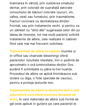
înaintarea în vârstă, prin subțierea smalțului
dentar, prin colorații de suprafață datorate
consumului de băuturi colorate (sucuri, vin,
cafea, ceai) sau fumatului, prin traumatisme,
fracturi coronare cu devitalizarea dinților
frontali, sau prin tratamente vechi. și pentru ca
un zâmbet cu "dinți albi" sugerează celor din jur
ideea de tinerețe, tot mai mulți pacienți solicită
tratamente de albire, cele realizate in cabinet
fiind cele mai mai frecvent solicitate.
Tratamentele de albire în cabinet
(numite și
in-office sau chairside bleaching) oferă
pacienților rezultate imediate, într-o ședintă de
aproximativ o oră luminozitatea dinților Dvs.
putând fi schimbată cu pâna la trei nuanțe.
Procedeul de albire se aplică întotdeauna sub
izolare cu diga, o folie speciala de cauciuc,
pentru a proteja țesturile moi.
Tratamentele de albire la domiciliu sunt o altă
alternativă care oferă rezultate deosebit de
bune
, în care materialul de albire sub formă de
gel este aplicat in gutiere pe care pacienții le