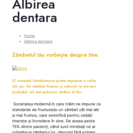
Albirea
dentara
Home
Albirea dentara
Zâmbetul tău vorbește despre tine.
El creează întotdeauna prima impresie a celor
din jur. Un zâmbet frumos și natural va deveni
probabil cel mai puternic atribut al tău.
Societatea modernă în care trăim ne impune ca
standarde de frumusețe un zâmbet cât mai alb
și mai frumos, care semnifică pentru ceilalți
tinerețe și încredere în sine. De aceea peste
75% dintre pacienți, când sunt intrebați ce ar
schimba la zâmbetul lor, răspund fără ezitare: