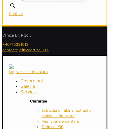
Contact
Clinica Dr. Rizoiu
+40775331012
contact@clinicadrrizoiu.ro
Despre noi
Galerie
Servicii
Chirurgie
Extractia dintilor si extractia
molarului de minte
Membranele dentare
Tehnica PRF