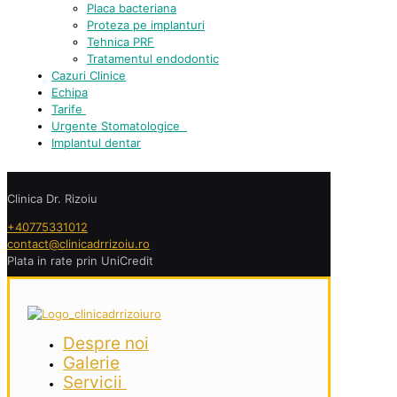
Placa bacteriana
Proteza pe implanturi
Tehnica PRF
Tratamentul endodontic
Cazuri Clinice
Echipa
Tarife
Urgente Stomatologice
Implantul dentar
Clinica Dr. Rizoiu
+40775331012
contact@clinicadrrizoiu.ro
Plata in rate prin UniCredit
Despre noi
Galerie
Servicii