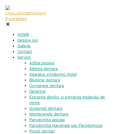
Programare
✕
HOME
Despre noi
Galerie
Contact
Servicii
Aditia osoasa
Albirea dentara
Aparatul ortodontic mobil
Bijuterie dentara
Coroanele dentare
Detartraj
Extractia dintilor si extractia molarului de
minte
Gutierele dentare
Membranele dentare
Parodontita apicala
Parodontita marginala sau Parodontoza
Pivotii dentari